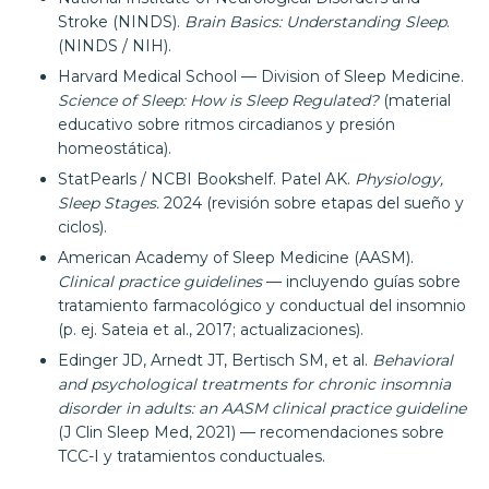
Stroke (NINDS).
Brain
Basics
:
Understanding
Sleep
.
(NINDS / NIH).
Harvard Medical School — Division of Sleep Medicine.
Science of Sleep: How is Sleep Regulated?
(material
educativo sobre ritmos circadianos y presión
homeostática).
StatPearls / NCBI Bookshelf. Patel AK.
Physiology
,
Sleep
Stages
.
2024 (revisión sobre etapas del sueño y
ciclos).
American Academy of Sleep Medicine (AASM).
Clinical
practice
guidelines
— incluyendo guías sobre
tratamiento farmacológico y conductual del insomnio
(p. ej. Sateia et al., 2017; actualizaciones).
Edinger JD, Arnedt JT, Bertisch SM, et al.
Behavioral
and psychological treatments for chronic insomnia
disorder in adults: an AASM clinical practice guideline
(J Clin Sleep Med, 2021) — recomendaciones sobre
TCC-I y tratamientos conductuales.