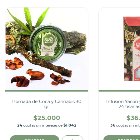
Pomada de Coca y Cannabis 30
Infusión Yacón 
gr
24 tisanas
$25.000
$36
24
cuotas sin intereses de
$1.042
36
cuotas sin in