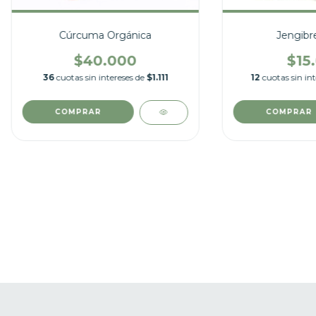
Cúrcuma Orgánica
Jengibr
$40.000
$15
36
cuotas sin intereses de
$1.111
12
cuotas sin in
COMPRAR
COMPRAR