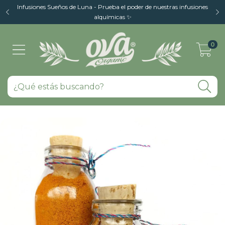
Infusiones Sueños de Luna - Prueba el poder de nuestras infusiones
alquímicas ✨
0