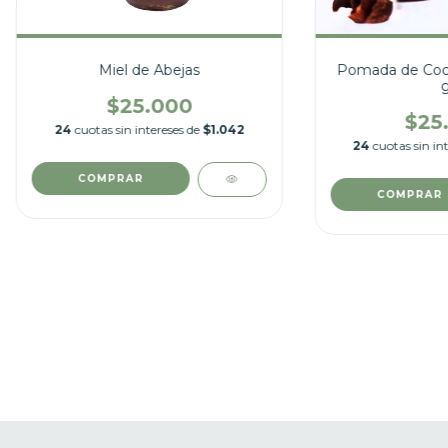
Miel de Abejas
Pomada de Coca
g
$25.000
$25
24
cuotas sin intereses de
$1.042
24
cuotas sin in
COMPRAR
COMPRAR