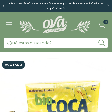
Infusiones Sueños de Luna - Prueba el poder de nuestras infusiones
alquímicas ✨
0
AGOTADO