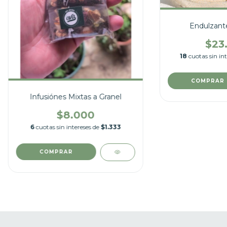
Endulzant
$23
18
cuotas sin in
COMPRAR
Infusiónes Mixtas a Granel
$8.000
6
cuotas sin intereses de
$1.333
COMPRAR