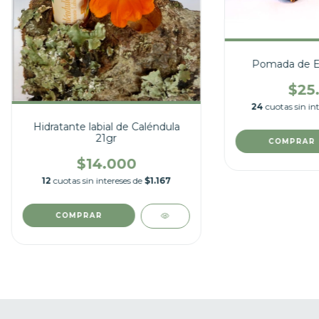
Pomada de Eu
$25
24
cuotas sin in
Hidratante labial de Caléndula
21gr
$14.000
12
cuotas sin intereses de
$1.167