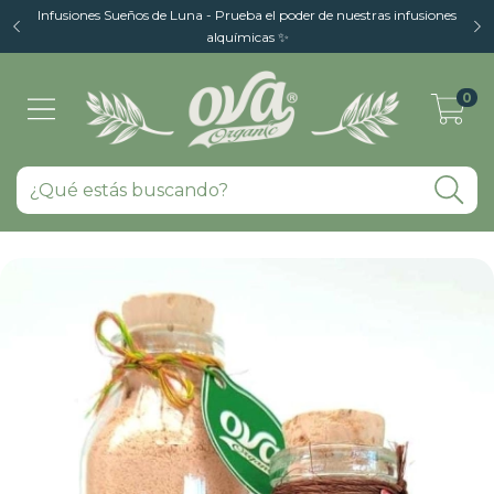
Infusiones Sueños de Luna - Prueba el poder de nuestras infusiones
alquímicas ✨
0